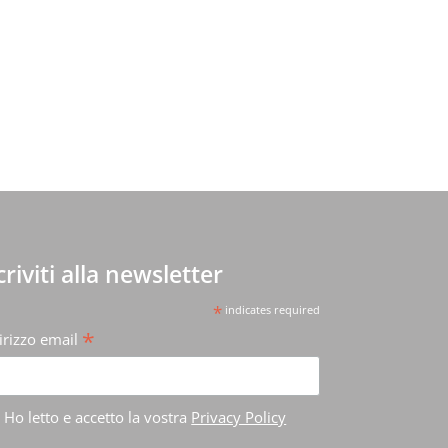
scriviti alla newsletter
*
indicates required
*
irizzo email
Ho letto e accetto la vostra
Privacy Policy