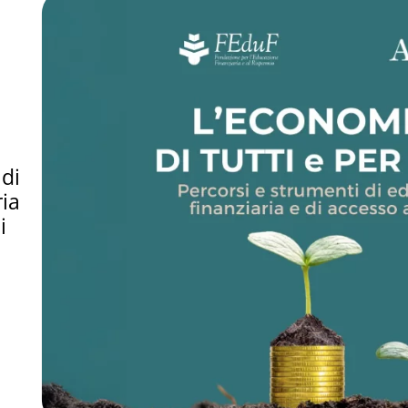
ria
i