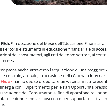
e
FEduF
in occasione del Mese dell’Educazione Finanziaria, ne
ti! Percorsi e strumenti di educazione finanziaria e di access
iazioni dei consumatori, agli Enti del terzo settore, ai centr
interessati.
genere passa anche attraverso l’acquisizione di una maggio
 e centrale, al quale, in occasione della Giornata Internazi
e
FEduF
hanno deciso di dedicare un webinar in cui presenta
nergia con il Dipartimento per le Pari Opportunità presso 
Associazione dei Consumatori al fine di approfondire i princ
iutare le donne che la subiscono e per supportare i cittad
eno.