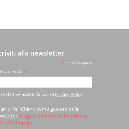
scriviti alla newsletter
*
indicates required
*
irizzo email
Ho letto e accetto la vostra
Privacy Policy
iamo MailChimp come gestore della
wsletter.
Leggi le policies della privacy
 MailChimp qui.